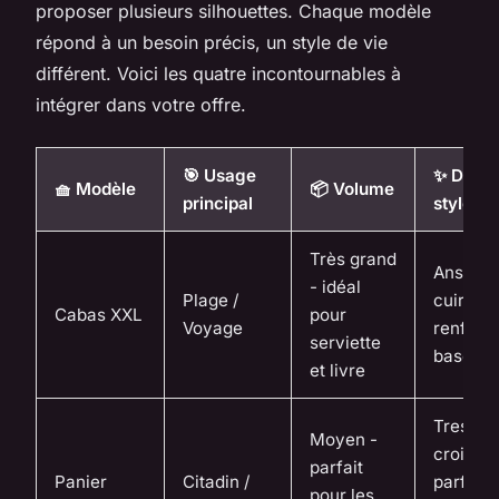
proposer plusieurs silhouettes. Chaque modèle
répond à un besoin précis, un style de vie
différent. Voici les quatre incontournables à
intégrer dans votre offre.
🎯 Usage
✨ Détail
🧺 Modèle
📦 Volume
principal
style
Très grand
Anses e
- idéal
Plage /
cuir
Cabas XXL
pour
Voyage
renforc
serviette
base rig
et livre
Tressag
Moyen -
croisé,
parfait
Panier
Citadin /
parfois
pour les