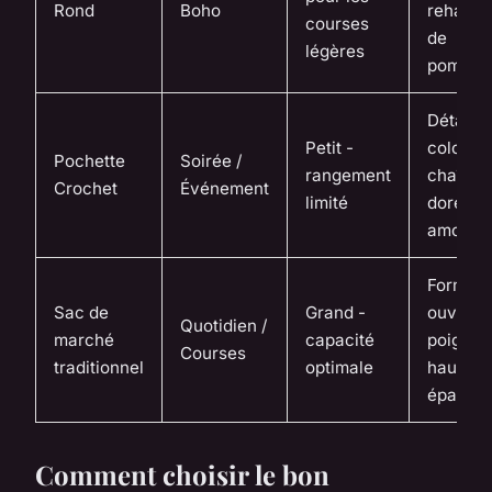
Rond
Boho
rehauss
courses
de
légères
pompon
Détails
Petit -
colorés,
Pochette
Soirée /
rangement
chaîne
Crochet
Événement
limité
dorée
amovibl
Forme
Sac de
Grand -
ouverte
Quotidien /
marché
capacité
poignée
Courses
traditionnel
optimale
haute p
épaule
Comment choisir le bon