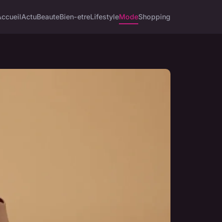
Accueil
Actu
Beaute
Bien-etre
Lifestyle
Mode
Shopping