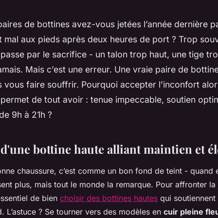
ires de bottines avez-vous jetées l’année dernière pa
t mal aux pieds après deux heures de port ? Trop souv
passe par le sacrifice - un talon trop haut, une tige tro
amais. Mais c’est une erreur. Une vraie paire de bottin
s vous faire souffrir. Pourquoi accepter l’inconfort al
 permet de tout avoir : tenue impeccable, soutien optima
 de 9h à 21h ?
 d'une bottine haute alliant maintien et é
bonne chaussure, c’est comme un bon fond de teint - quand e
 sent plus, mais tout le monde la remarque. Pour affronter la
essentiel de bien
choisir des bottines hautes
qui soutiennent 
. L’astuce ? Se tourner vers des modèles en
cuir pleine fle