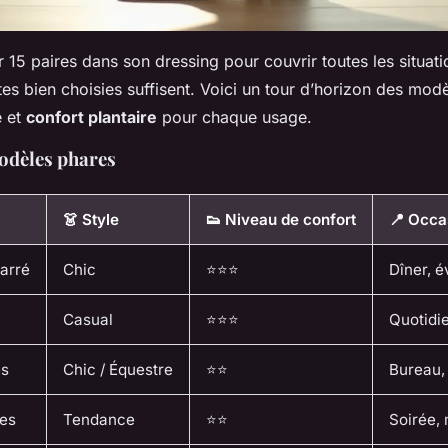
 15 paires dans son dressing pour couvrir toutes les situatio
es bien choisies suffisent. Voici un tour d’horizon des modèl
e et
confort plantaire
pour chaque usage.
odèles phares
👗 Style
👟 Niveau de confort
📍 Occa
carré
Chic
⭐⭐⭐
Dîner, 
Casual
⭐⭐⭐
Quotidie
es
Chic / Équestre
⭐⭐
Bureau,
tes
Tendance
⭐⭐
Soirée,