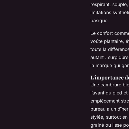
respirant, souple
imitations synthé
basique.
Le confort comme
voûte plantaire, é
toute la différen
autant : surpiqûre
la marque qui gara
L’importance d
Une cambrure bien 
l’avant du pied et
empiècement stre
bureau à un dîner
stylée, surtout en
grainé ou lisse po