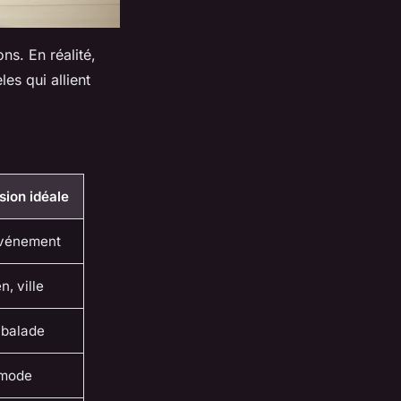
ns. En réalité,
es qui allient
sion idéale
événement
n, ville
 balade
 mode