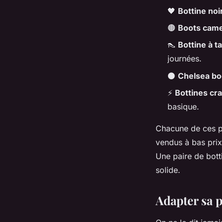
🖤
Bottine noi
🟤
Boots came
👠
Bottine à t
journées.
⚫
Chelsea bo
⚡
Bottines cr
basique.
Chacune de ces p
vendus à bas prix,
Une paire de botti
solide.
Adapter sa p