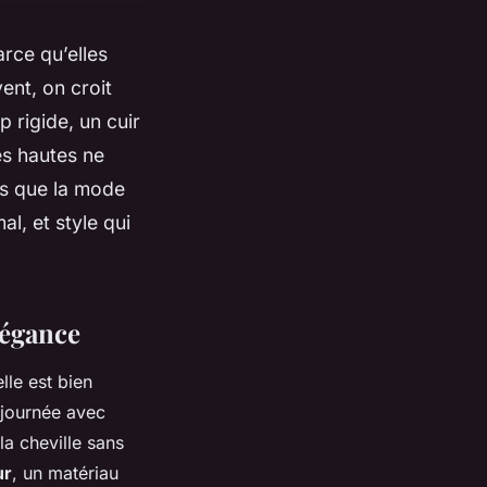
rce qu’elles
ent, on croit
p rigide, un cuir
es hautes ne
ors que la mode
l, et style qui
légance
lle est bien
 journée avec
la cheville sans
ur
, un matériau