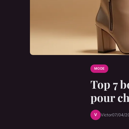
MODE
Top 7 bo
pour c
V
Victor
07/04/2