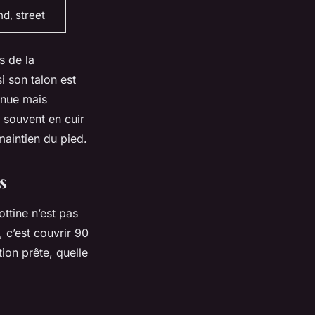
d, street
s de la
i son talon est
enue mais
, souvent en cuir
maintien du pied.
s
ottine n’est pas
, c’est couvrir 90
ion prête, quelle