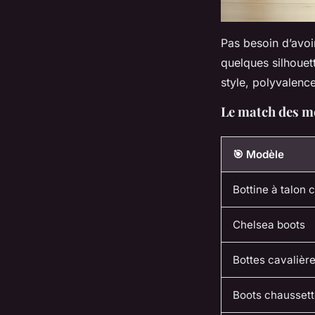
Pas besoin d’avoir
quelques silhouett
style, polyvalenc
Le match des m
🎯 Modèle
Bottine à talon 
Chelsea boots
Bottes cavalièr
Boots chausset