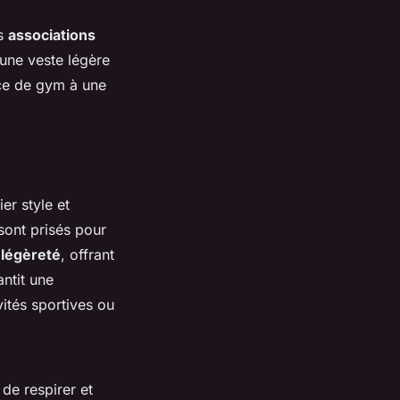
es
associations
une veste légère
nce de gym à une
ier style et
sont prisés pour
a
légèreté
, offrant
ntit une
vités sportives ou
 de respirer et