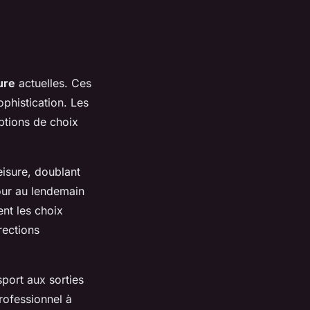
ure
actuelles. Ces
phistication. Les
tions de choix
eisure, doublant
our au lendemain
ent les choix
rections
port aux sorties
rofessionnel à