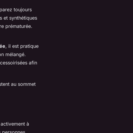
parez toujours
s et synthétiques
sure prématurée.
gée
, il est pratique
ton mélangé.
cessoirisées afin
estent au sommet
 activement à
s personnes