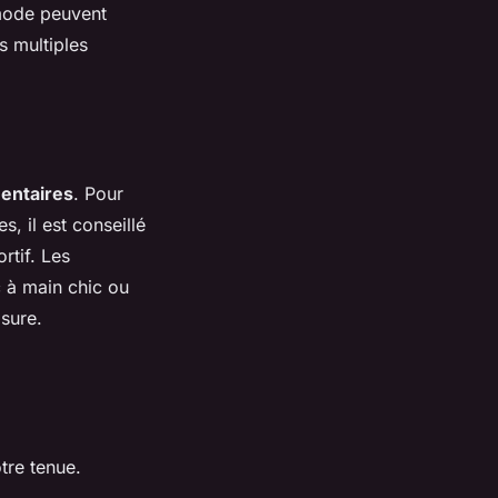
 mode peuvent
s multiples
mentaires
. Pour
, il est conseillé
rtif. Les
c à main chic ou
sure.
tre tenue.