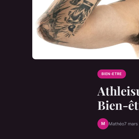
BIEN-ETRE
Athleisu
Bien-êt
M
Mathéo
7 mars