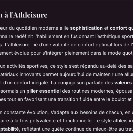
 à l’Athleisure
ur du quotidien moderne allie
sophistication
et
confort q
naire redéfinit l’habillement en fusionnant l’esthétique spo
s
. L’athleisure, né d’une volonté de confort optimal lors de l
ement évolué pour s’intégrer pleinement dans la mode quot
 aux activités sportives, ce style s’est répandu au-delà des sa
matériaux innovants permet aujourd’hui de maintenir une allu
nt d’un confort inégalé. La conjugaison parfaite des
valeurs
désormais un
pilier essentiel
des routines modernes, épousan
es tout en favorisant une transition fluide entre le boulot et l
constante évolution, s’adapte aux besoins de chacun, en o
aire à la fois polyvalente et fonctionnelle. Le style athleisu
ptabilité
, reflétant une quête continue de mieux-être au tra