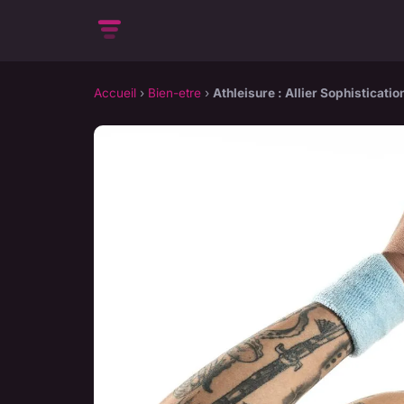
Accueil
›
Bien-etre
›
Athleisure : Allier Sophisticatio