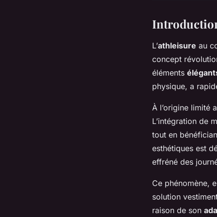
Introduction
L’
athleisure
au cœ
concept révolution
éléments
élégant
physique, a rapid
À l’origine limité
L’intégration de 
tout en bénéficia
esthétiques est 
effréné des journé
Ce phénomène, en 
solution vestiment
raison de son
ada