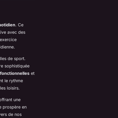
uotidien
. Ce
rtive avec des
’exercice
idienne.
lles de sport.
re sophistiquée
 fonctionnelles
et
t le rythme
es loisirs.
ffrant une
re prospère en
vers de nos