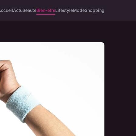
Accueil
Actu
Beaute
Bien-etre
Lifestyle
Mode
Shopping