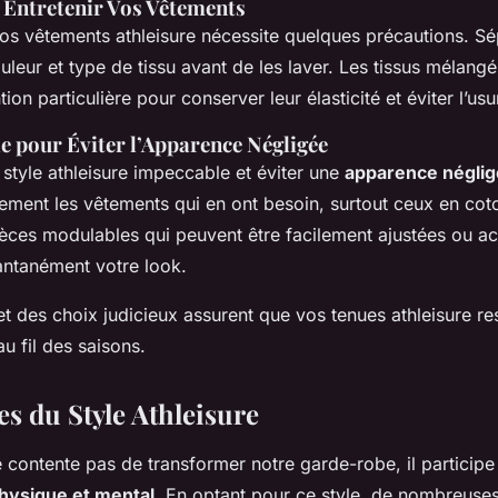
 Entretenir Vos Vêtements
os vêtements athleisure nécessite quelques précautions. Sé
leur et type de tissu avant de les laver. Les tissus mélangé
tion particulière pour conserver leur élasticité et éviter l’u
le pour Éviter l’Apparence Négligée
 style athleisure impeccable et éviter une
apparence négli
ement les vêtements qui en ont besoin, surtout ceux en co
èces modulables qui peuvent être facilement ajustées ou ac
antanément votre look.
et des choix judicieux assurent que vos tenues athleisure r
u fil des saisons.
s du Style Athleisure
 contente pas de transformer notre garde-robe, il participe
hysique et mental
. En optant pour ce style, de nombreuse